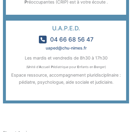
P
réoccupantes (CRIP) est à votre écoute .
U.A.P.E.D.
04 66 68 56 47
uaped@chu-nimes.fr
Les mardis et vendredis de 8h30 à 17h30
(
U
nité d’
A
ccueil
P
édiatrique pour
E
nfants en
D
anger)
Espace ressource, accompagnement pluridisciplinaire :
pédiatre, psychologue, aide sociale et judiciaire.